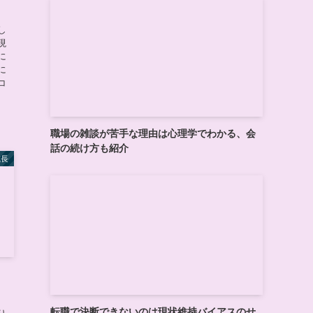
し
現
に
に
コ
職場の雑談が苦手な理由は心理学でわかる、会
話の続け方も紹介
成長
転職で決断できないのは現状維持バイアスのせ