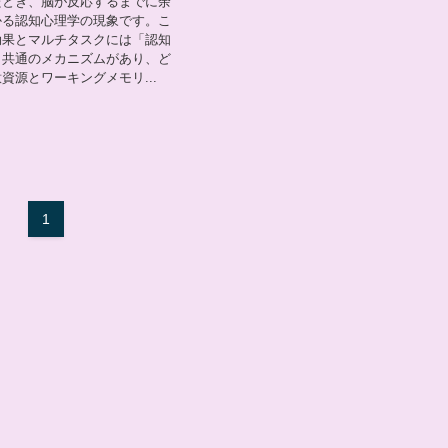
たとき、脳が反応するまでに余
かる認知心理学の現象です。こ
効果とマルチタスクには「認知
う共通のメカニズムがあり、ど
資源とワーキングメモリ...
1