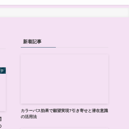
新着記事
理学
カラーバス効果で願望実現?引き寄せと潜在意識
の活用法
関
の