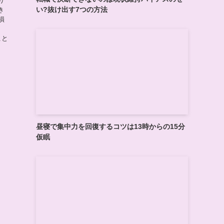
り
い?抜け出す7つの方法
き
損
、
こと
昼寝で集中力を回復するコツは13時からの15分
仮眠