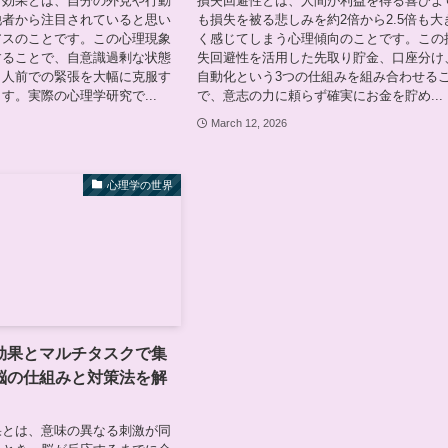
ト効果とは、自分の外見や行動
損失回避性とは、人間が利益を得る喜びよ
他者から注目されていると思い
も損失を被る悲しみを約2倍から2.5倍も大
アスのことです。この心理現象
く感じてしまう心理傾向のことです。この
することで、自意識過剰な状態
失回避性を活用した先取り貯金、口座分け
、人前での緊張を大幅に克服す
自動化という3つの仕組みを組み合わせる
す。実際の心理学研究で...
で、意志の力に頼らず確実にお金を貯め...
6
March 12, 2026
心理学の世界
効果とマルチタスクで集
脳の仕組みと対策法を解
果とは、意味の異なる刺激が同