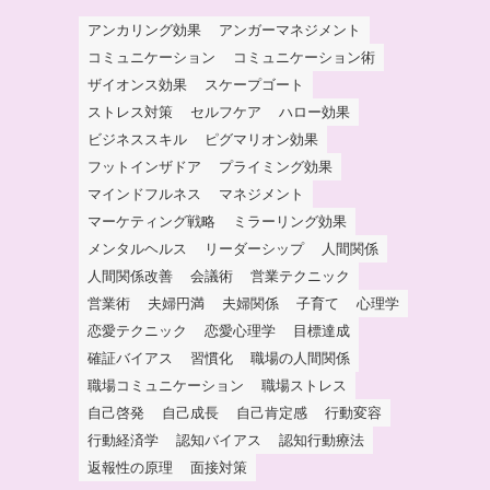
アンカリング効果
アンガーマネジメント
コミュニケーション
コミュニケーション術
ザイオンス効果
スケープゴート
ストレス対策
セルフケア
ハロー効果
ビジネススキル
ピグマリオン効果
フットインザドア
プライミング効果
マインドフルネス
マネジメント
マーケティング戦略
ミラーリング効果
メンタルヘルス
リーダーシップ
人間関係
人間関係改善
会議術
営業テクニック
営業術
夫婦円満
夫婦関係
子育て
心理学
恋愛テクニック
恋愛心理学
目標達成
確証バイアス
習慣化
職場の人間関係
職場コミュニケーション
職場ストレス
自己啓発
自己成長
自己肯定感
行動変容
行動経済学
認知バイアス
認知行動療法
返報性の原理
面接対策