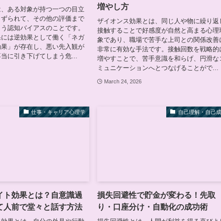
増やし方
は、ある対象が持つ一つの目立
きずられて、その他の評価まで
ザイオンス効果とは、同じ人や物に繰り返
まう認知バイアスのことです。
接触することで好感度が自然と高まる心理
果には逆効果として働く「ネガ
象であり、職場で苦手な上司との関係改善
効果」が存在し、悪い先入観が
非常に有効な手法です。接触回数を戦略的
当に引き下げてしまう危...
増やすことで、苦手意識を和らげ、円滑な
ミュニケーションへとつなげることがで...
6
March 24, 2026
仕事・キャリア心理学
自己理解・自己
イト効果とは？自意識過
損失回避性で貯金が変わる！先取
て人前で堂々と話す方法
り・口座分け・自動化の成功術