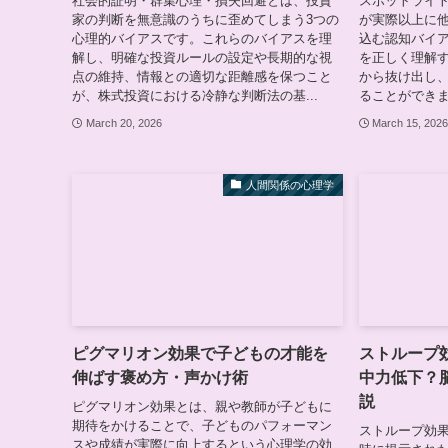
社会的証明・群集心理・損失回避とは、投資
スポットライ
家の判断を無意識のうちに歪めてしまう3つの
が実際以上に
心理的バイアスです。これらのバイアスを理
込む認知バイ
解し、明確な投資ルールの設定や長期的な視
を正しく理解
点の維持、情報との適切な距離感を保つこと
から抜け出し
が、株式投資における冷静な判断法の基...
ることができま
March 20, 2026
March 15, 202
人間関係の心理学
ピグマリオン効果で子どもの才能を
ストループ
伸ばす褒め方・声かけ術
中力低下？
説
ピグマリオン効果とは、親や教師が子どもに
期待をかけることで、子どものパフォーマン
ストループ効
スや成績が実際に向上するという心理学の効