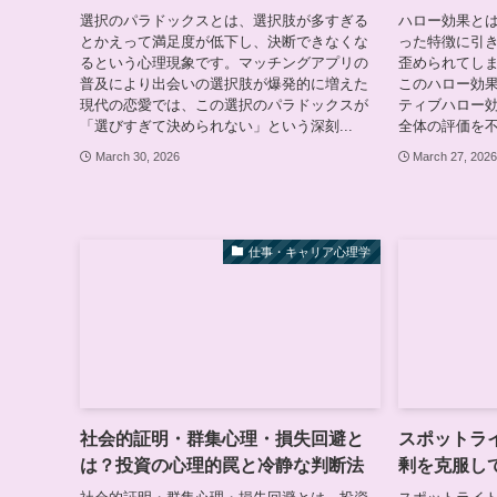
選択のパラドックスとは、選択肢が多すぎる
ハロー効果と
とかえって満足度が低下し、決断できなくな
った特徴に引
るという心理現象です。マッチングアプリの
歪められてし
普及により出会いの選択肢が爆発的に増えた
このハロー効
現代の恋愛では、この選択のパラドックスが
ティブハロー
「選びすぎて決められない」という深刻...
全体の評価を不
March 30, 2026
March 27, 202
仕事・キャリア心理学
社会的証明・群集心理・損失回避と
スポットラ
は？投資の心理的罠と冷静な判断法
剰を克服し