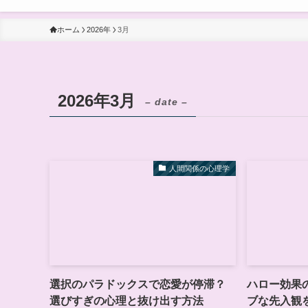
ホーム
2026年
3月
2026年3月
– date –
人間関係の心理学
選択のパラドックスで恋愛が停滞？
ハロー効果
選びすぎの心理と抜け出す方法
ブな先入観