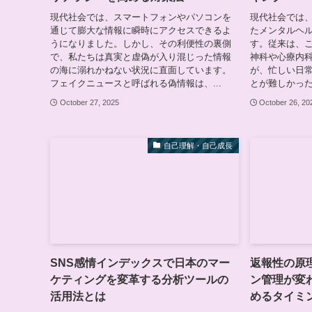
現代社会では、スマートフォンやパソコンを
現代社会では
通じて膨大な情報に瞬時にアクセスできるよ
たメンタルヘ
うになりました。しかし、その利便性の裏側
す。従来は、
で、私たちは真実と虚偽が入り混じった情報
神科や心療内
の海に溺れかねない状況に直面しています。
が、忙しい日
フェイクニュースと呼ばれる偽情報は、...
とが難しかった
October 27, 2025
October 26, 20
自己理解・自己成長
SNS感情インデックスで日本のマー
返報性の原
ケティングを変革する分析ツールの
ン管理が変
活用法とは
めるタイミ