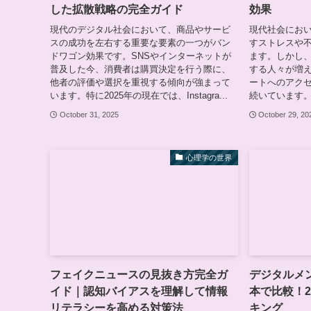
した拡散戦略の完全ガイド
効果
現代のデジタル社会において、商品やサービ
現代社会にお
スの成功を左右する重要な要素の一つがバン
すストレスや
ドワゴン効果です。SNSやインターネットが
ます。しかし
普及した今、消費者は購買決定を行う際に、
する人々が増
他者の評価や選択を重視する傾向が強まって
ートへのアク
います。特に2025年の現在では、Instagra...
続いています。
October 31, 2025
October 29, 20
心理学の世界
フェイクニュースの見抜き方完全ガ
デジタルメン
イド｜認知バイアスを理解して情報
本で比較！2
リテラシーを高める対策法
キング