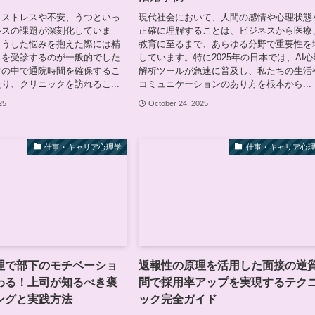
、ストレスや不安、うつといっ
現代社会において、人間の感情や心理状態
ルスの課題が深刻化していま
正確に理解することは、ビジネスから医療
こうした悩みを抱えた際には精
教育に至るまで、あらゆる分野で重要性を
科を受診するのが一般的でした
しています。特に2025年の日本では、AI心
常の中で通院時間を確保するこ
解析ツールが急速に普及し、私たちの生活
り、クリニックを訪れるこ...
コミュニケーションのあり方を根本から...
25
October 24, 2025
仕事・キャリア心理学
仕事・キャリア心
理で部下のモチベーショ
返報性の原理を活用した面接の逆
わる！上司が知るべき褒
問で採用率アップを実現するテク
ングと実践方法
ック完全ガイド