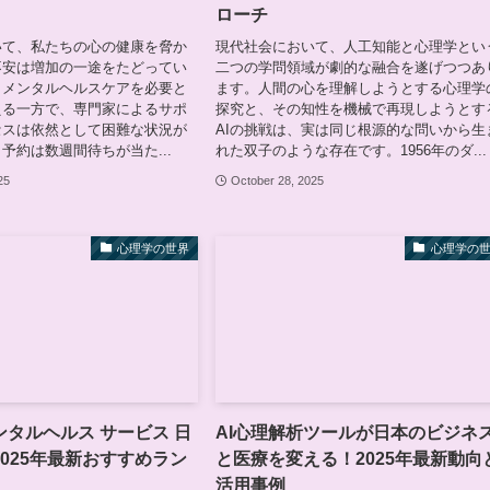
ローチ
いて、私たちの心の健康を脅か
現代社会において、人工知能と心理学とい
不安は増加の一途をたどってい
二つの学問領域が劇的な融合を遂げつつあ
、メンタルヘルスケアを必要と
ます。人間の心を理解しようとする心理学
える一方で、専門家によるサポ
探究と、その知性を機械で再現しようとす
セスは依然として困難な状況が
AIの挑戦は、実は同じ根源的な問いから生
予約は数週間待ちが当た...
れた双子のような存在です。1956年のダ...
25
October 28, 2025
心理学の世界
心理学の
タルヘルス サービス 日
AI心理解析ツールが日本のビジネ
025年最新おすすめラン
と医療を変える！2025年最新動向
活用事例