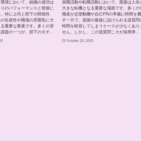
ス環境において、組織の成功は
就職活動や転職活動において、面接は人生
とりのパフォーマンスと密接に
大きな転機となる重要な場面です。多くの
す。特に上司と部下の関係性
職者が志望動機や自己PRの準備に時間を
体の生産性や職場の雰囲気に大
す一方で、面接の最後に設けられる逆質問
える重要な要素です。多くの管
時間を軽視してしまうケースが少なくあり
課題の一つが、部下のモチ...
せん。しかし、この逆質問こそが採用率...
25
October 20, 2025