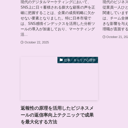
現代のデジタルマーケティングにおいて、
現代のビジネ
SNS上に日々蓄積される膨大な顧客の声を正
従業員一人ひ
確に把握することは、企業の成長戦略に欠か
関連していま
せない要素となりました。特に日本市場で
は、チーム全
は、SNS感情インデックスを活用した分析ツ
きな影響を与
ールの導入が加速しており、マーケティング
理職が直面する
活...
October 21, 20
October 22, 2025
仕事・キャリア心理学
返報性の原理を活用したビジネスメ
ールの返信率向上テクニックで成果
を最大化する方法