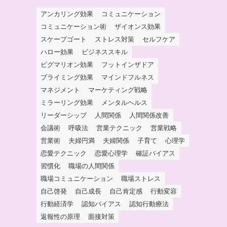
アンカリング効果
コミュニケーション
コミュニケーション術
ザイオンス効果
スケープゴート
ストレス対策
セルフケア
ハロー効果
ビジネススキル
ピグマリオン効果
フットインザドア
プライミング効果
マインドフルネス
マネジメント
マーケティング戦略
ミラーリング効果
メンタルヘルス
リーダーシップ
人間関係
人間関係改善
会議術
呼吸法
営業テクニック
営業戦略
営業術
夫婦円満
夫婦関係
子育て
心理学
恋愛テクニック
恋愛心理学
確証バイアス
習慣化
職場の人間関係
職場コミュニケーション
職場ストレス
自己啓発
自己成長
自己肯定感
行動変容
行動経済学
認知バイアス
認知行動療法
返報性の原理
面接対策