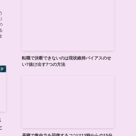
う
り
の
る
ま
転職で決断できないのは現状維持バイアスのせ
い?抜け出す7つの方法
世界
ス
と
昼寝で集中力を回復するコツは13時からの15分