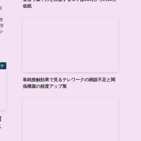
仮眠
を
、
増
理
や
理学
単純接触効果で見るテレワークの雑談不足と関
係構築の頻度アップ策
質
ニ