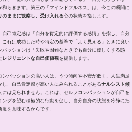
が和らぎます。第三の「マインドフルネス」は、今この瞬間に
りのままに観察し、受け入れる
心の状態を指します。
。自己肯定感は「自分を肯定的に評価する感情」を指し、自分
。これは成功した時や特定の基準で「よく見える」ときに良い
ンパッションは「失敗や困難なときでも自分に優しくする態
たレジリエントな自己価値観
を提供します。
コンパッションの高い人は、うつ傾向や不安が低く、人生満足
かし、自己肯定感が高い人にみられることがある
ナルシスト傾
人には見られません。これは、セルフコンパッションが自己を
イングを望む積極的な行動を促し、自分自身の状態を冷静に把
態度を意味するからです。