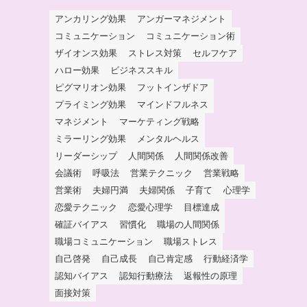
アンカリング効果
アンガーマネジメント
コミュニケーション
コミュニケーション術
ザイオンス効果
ストレス対策
セルフケア
ハロー効果
ビジネススキル
ピグマリオン効果
フットインザドア
プライミング効果
マインドフルネス
マネジメント
マーケティング戦略
ミラーリング効果
メンタルヘルス
リーダーシップ
人間関係
人間関係改善
会議術
呼吸法
営業テクニック
営業戦略
営業術
夫婦円満
夫婦関係
子育て
心理学
恋愛テクニック
恋愛心理学
目標達成
確証バイアス
習慣化
職場の人間関係
職場コミュニケーション
職場ストレス
自己啓発
自己成長
自己肯定感
行動経済学
認知バイアス
認知行動療法
返報性の原理
面接対策