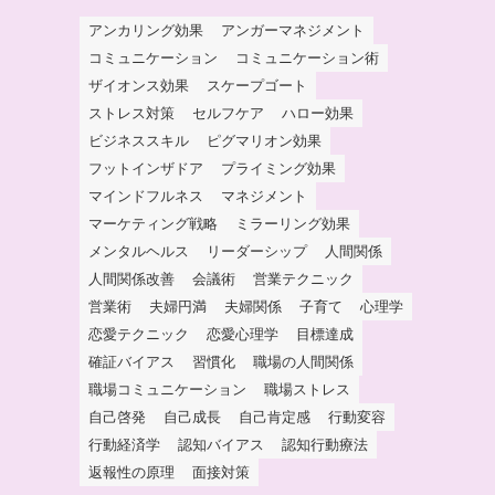
アンカリング効果
アンガーマネジメント
コミュニケーション
コミュニケーション術
ザイオンス効果
スケープゴート
ストレス対策
セルフケア
ハロー効果
ビジネススキル
ピグマリオン効果
フットインザドア
プライミング効果
マインドフルネス
マネジメント
マーケティング戦略
ミラーリング効果
メンタルヘルス
リーダーシップ
人間関係
人間関係改善
会議術
営業テクニック
営業術
夫婦円満
夫婦関係
子育て
心理学
恋愛テクニック
恋愛心理学
目標達成
確証バイアス
習慣化
職場の人間関係
職場コミュニケーション
職場ストレス
自己啓発
自己成長
自己肯定感
行動変容
行動経済学
認知バイアス
認知行動療法
返報性の原理
面接対策