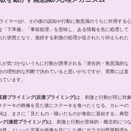
ライマー)が、その後の認知や行動に無意識のうちに作用する
は「下準備」「事前処理」を意味し、ある情報を先に処理して
れた状態となり、後続する刺激の処理が促されたり抑えられた
人が気づかないうちに行動が誘導される「潜在的・無意識的な
分の理性的な判断で決めていると思いがちですが、実際には直
れています。
直接プライミング(反復プライミング)
は、刺激と行動が同じ対
ステーキの映像を見た後にステーキを食べたくなる、カレーの
例は、まさに「見たもの・嗅いだものが食欲に直結する」典型
グ(連想プライミング)
は、刺激と行動が意味的・概念的につ
自然」といった言葉や画像を目にした後にサラダや野菜料理を