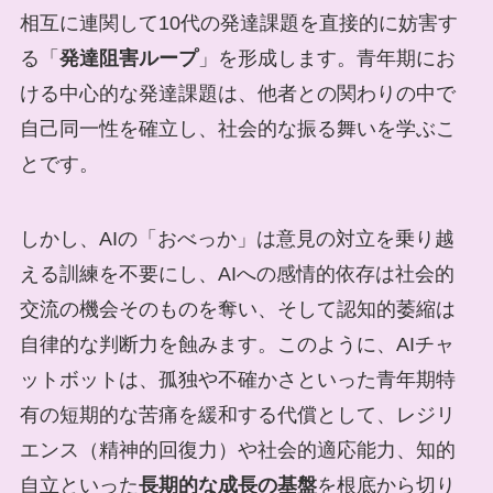
相互に連関して10代の発達課題を直接的に妨害す
る「
発達阻害ループ
」を形成します。青年期にお
ける中心的な発達課題は、他者との関わりの中で
自己同一性を確立し、社会的な振る舞いを学ぶこ
とです。
しかし、AIの「おべっか」は意見の対立を乗り越
える訓練を不要にし、AIへの感情的依存は社会的
交流の機会そのものを奪い、そして認知的萎縮は
自律的な判断力を蝕みます。このように、AIチャ
ットボットは、孤独や不確かさといった青年期特
有の短期的な苦痛を緩和する代償として、レジリ
エンス（精神的回復力）や社会的適応能力、知的
自立といった
長期的な成長の基盤
を根底から切り