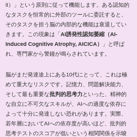
it）」という原則に従って機能します。ある認知的
なタスクを恒常的に外部のツールに委託すると、
そのタスクを担う脳の内部的な機能は衰退してい
きます。この現象は「
AI誘発性認知萎縮（AI-
Induced Cognitive Atrophy, AICICA）
」と呼ば
れ、専門家から警鐘が鳴らされています。
脳がまだ発達途上にある10代にとって、これは極
めて重大なリスクです。記憶力、問題解決能力、
そして最も重要な
批判的思考力
といった、精神的
な自立に不可欠なスキルが、AIへの過度な依存に
よって十分に発達しない恐れがあります。実際、
若年層においてAIへの依存度が高いほど、批判的
思考テストのスコアが低いという相関関係を示唆