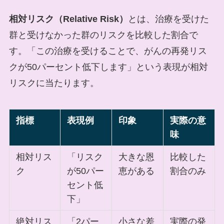
相対リスク（Relative Risk）
とは、治療を受けた
群と受けなかった群のリスクを比較した割合で
す。「この治療を受けることで、がんの再発リス
クが50パーセント低下します」という表現が相対
リスクに当たります。
指標
表現例
印象
実際の意
味
相対リス
「リスク
大きな恩
比較した
ク
が50パー
恵がある
割合のみ
セント低
下」
絶対リス
「2パー
小さな差
実際の発