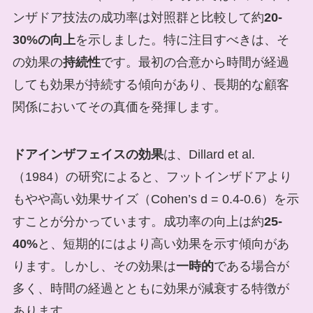
ンザドア技法の成功率は対照群と比較して約
20-
30%の向上
を示しました。特に注目すべきは、そ
の効果の
持続性
です。最初の合意から時間が経過
しても効果が持続する傾向があり、長期的な顧客
関係においてその真価を発揮します。
ドアインザフェイスの効果
は、Dillard et al.
（1984）の研究によると、フットインザドアより
もやや高い効果サイズ（Cohen’s d = 0.4-0.6）を示
すことが分かっています。成功率の向上は約
25-
40%
と、短期的にはより高い効果を示す傾向があ
ります。しかし、その効果は
一時的
である場合が
多く、時間の経過とともに効果が減衰する特徴が
あります。