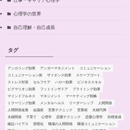
心理学の世界
自己理解・自己成長
タグ
アンカリング効果
アンガーマネジメント
コミュニケーション
コミュニケーション術
ザイオンス効果
スケープゴート
ストレス対策
セルフケア
ハロー効果
ビジネススキル
ピグマリオン効果
フットインザドア
プライミング効果
マインドフルネス
マネジメント
マーケティング戦略
ミラーリング効果
メンタルヘルス
リーダーシップ
人間関係
人間関係改善
会議術
営業テクニック
営業術
夫婦円満
夫婦関係
子育て
心理学
恋愛テクニック
恋愛心理学
目標達成
確証バイアス
習慣化
職場の人間関係
職場コミュニケーション