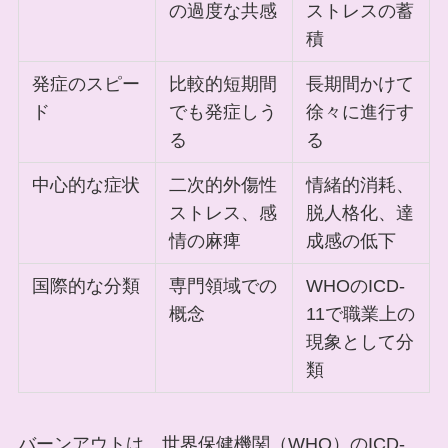
の過度な共感
ストレスの蓄
積
発症のスピー
比較的短期間
長期間かけて
ド
でも発症しう
徐々に進行す
る
る
中心的な症状
二次的外傷性
情緒的消耗、
ストレス、感
脱人格化、達
情の麻痺
成感の低下
国際的な分類
専門領域での
WHOのICD-
概念
11で職業上の
現象として分
類
バーンアウトは、世界保健機関（WHO）のICD-