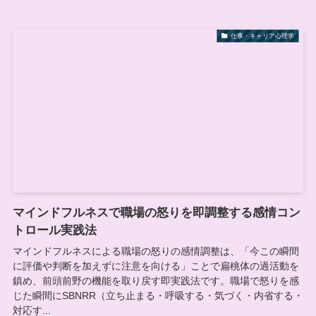
仕事・キャリア心理学
マインドフルネスで職場の怒りを即調整する感情コン
トロール実践法
マインドフルネスによる職場の怒りの感情調整は、「今この瞬間
に評価や判断を加えずに注意を向ける」ことで扁桃体の過活動を
鎮め、前頭前野の機能を取り戻す即実践法です。職場で怒りを感
じた瞬間にSBNRR（立ち止まる・呼吸する・気づく・内省する・
対応す...