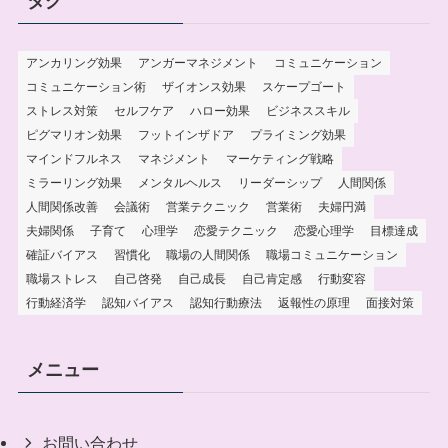
タグ
アンカリング効果
アンガーマネジメント
コミュニケーション
コミュニケーション術
ザイオンス効果
スケープゴート
ストレス対策
セルフケア
ハロー効果
ビジネススキル
ピグマリオン効果
フットインザドア
プライミング効果
マインドフルネス
マネジメント
マーケティング戦略
ミラーリング効果
メンタルヘルス
リーダーシップ
人間関係
人間関係改善
会議術
営業テクニック
営業術
夫婦円満
夫婦関係
子育て
心理学
恋愛テクニック
恋愛心理学
目標達成
確証バイアス
習慣化
職場の人間関係
職場コミュニケーション
職場ストレス
自己啓発
自己成長
自己肯定感
行動変容
行動経済学
認知バイアス
認知行動療法
返報性の原理
面接対策
メニュー
お問い合わせ