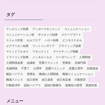
タグ
アンカリング効果
アンガーマネジメント
コミュニケーション
コミュニケーション術
ザイオンス効果
スケープゴート
ストレス対策
セルフケア
ハロー効果
ビジネススキル
ピグマリオン効果
フットインザドア
プライミング効果
マインドフルネス
マネジメント
マーケティング戦略
ミラーリング効果
メンタルヘルス
リーダーシップ
人間関係
人間関係改善
会議術
営業テクニック
営業術
夫婦円満
夫婦関係
子育て
心理学
恋愛テクニック
恋愛心理学
目標達成
確証バイアス
習慣化
職場の人間関係
職場コミュニケーション
職場ストレス
自己啓発
自己成長
自己肯定感
行動変容
行動経済学
認知バイアス
認知行動療法
返報性の原理
面接対策
メニュー