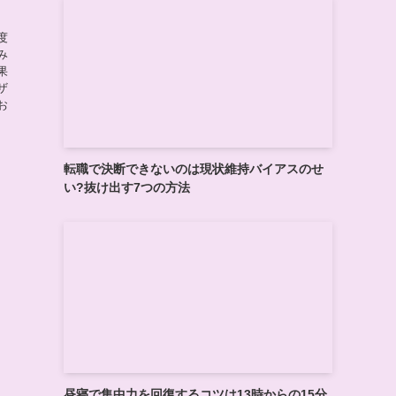
度
み
果
ザ
お
転職で決断できないのは現状維持バイアスのせ
い?抜け出す7つの方法
昼寝で集中力を回復するコツは13時からの15分