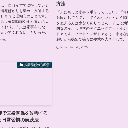
方法
とは、自分がすでに持っている
る情報ばかりを集め、反証する
「夫にもっと家事を手伝ってほしい」「何
てしまう心理傾向のことです。
お願いしても協力してくれない」という悩
アスは夫婦喧嘩やすれ違いの大
を抱える方は少なくありません。そこで効
っており、「夫は家事をしな
的なのが、心理学のテクニックフットイン
聞いてくれない」といった...
ドアです。フットインザドアとは、小さな
願いから始めて徐々に要求を大きくして...
2025
November 28, 2025
人間関係の心理学
理で夫婦関係を改善する
と日常習慣の実践法