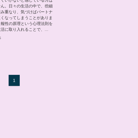
まくいかないと感じている方は
せん。日々の生活の中で、些細
積み重なり、気づけばパートナ
遠くなってしまうことがありま
返報性の原理という心理法則を
活に取り入れることで、...
5
1