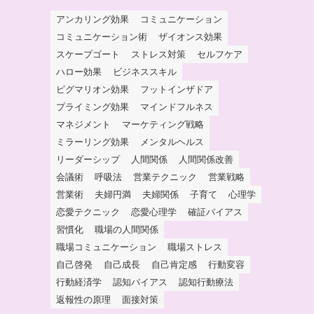
アンカリング効果
コミュニケーション
コミュニケーション術
ザイオンス効果
スケープゴート
ストレス対策
セルフケア
ハロー効果
ビジネススキル
ピグマリオン効果
フットインザドア
プライミング効果
マインドフルネス
マネジメント
マーケティング戦略
ミラーリング効果
メンタルヘルス
リーダーシップ
人間関係
人間関係改善
会議術
呼吸法
営業テクニック
営業戦略
営業術
夫婦円満
夫婦関係
子育て
心理学
恋愛テクニック
恋愛心理学
確証バイアス
習慣化
職場の人間関係
職場コミュニケーション
職場ストレス
自己啓発
自己成長
自己肯定感
行動変容
行動経済学
認知バイアス
認知行動療法
返報性の原理
面接対策