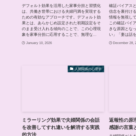
デフォルト効果を活用した家事分担と習慣化
確証バイアス
は、共働き世帯における夫婦円満を実現する
信念を裏付け
ための有効なアプローチです。デフォルト効
情報を無視し
果とは、あらかじめ設定された初期設定をそ
この確証バイ
のまま受け入れる傾向のことで、この心理現
きな原因とな
象を家事分担に応用することで、無理な...
い」「妻は話を
January 10, 2026
December 28, 
人間関係の心理学
ミラーリング効果で夫婦関係の会話
返報性の原
を改善してすれ違いを解消する実践
感謝の言葉
的方法