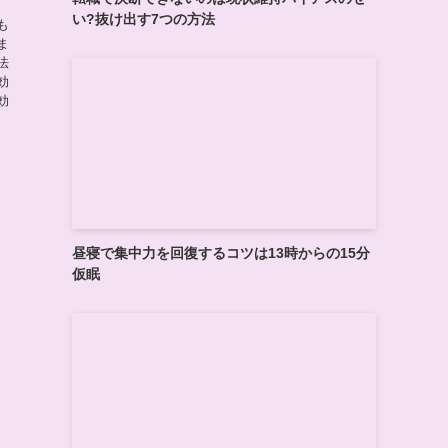
い?抜け出す7つの方法
も
ま
法
効
効
昼寝で集中力を回復するコツは13時からの15分
仮眠