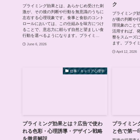
ク
プライミング効果とは、あらかじめ受けた刺
激が、その後の判断や行動を無意識のうちに
プライミング
左右する心理現象です。食事と食欲のコント
が後の判断や
ロールにおいては、この仕組みを味方につけ
理現象のこと
ることで、意志力に頼らず自然と望ましい食
活用すれば、
行動を選べるようになります。プライミ...
整をスムーズ
ます。プライミ
June 6, 2026
April 12, 2026
仕事・キャリア心理学
プライミング効果とは？広告で使わ
プライミン
れる色彩・心理誘導・デザイン戦略
と色で第一
を徹底解説