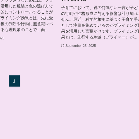
をアップさせるためには、プラ
を活用した服装と色の選び方で
子育てにおいて、親の何気ない一言が子ど
略的にコントロールすることが
の行動や性格形成に与える影響は計り知れ
プライミング効果とは、先に受
せん。最近、科学的根拠に基づく子育て手
の後の判断や行動に無意識レベ
として注目を集めているのがプライミング
る心理現象のことで、面...
果を活用した言葉がけです。プライミング
果とは、先行する刺激（プライマー）が...
025
September 25, 2025
1