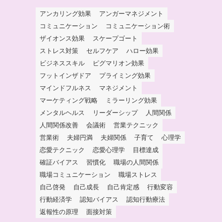
アンカリング効果
アンガーマネジメント
コミュニケーション
コミュニケーション術
ザイオンス効果
スケープゴート
ストレス対策
セルフケア
ハロー効果
ビジネススキル
ピグマリオン効果
フットインザドア
プライミング効果
マインドフルネス
マネジメント
マーケティング戦略
ミラーリング効果
メンタルヘルス
リーダーシップ
人間関係
人間関係改善
会議術
営業テクニック
営業術
夫婦円満
夫婦関係
子育て
心理学
恋愛テクニック
恋愛心理学
目標達成
確証バイアス
習慣化
職場の人間関係
職場コミュニケーション
職場ストレス
自己啓発
自己成長
自己肯定感
行動変容
行動経済学
認知バイアス
認知行動療法
返報性の原理
面接対策