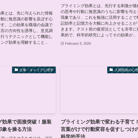
プライミング効果とは、先行する刺激が後
の思考や行動に無意識のうちに影響を与え
効果とは、先に与えられた情報
現象であり、これを勉強に活用することで
行動に無意識の影響を及ぼす心
記効率と記憶力を大幅に向上させることが
です。この効果を職場の会議で
きます。テスト前の復習法としても非常に
発言の方向性を誘導し、意見調
果的で、科学的研究によってその効果が...
に行うテクニックとして機能し
ング効果を理解すること...
February 5, 2026
仕事・キャリア心理学
人間関係の心
グ効果で面接突破！服装
プライミング効果で変わる子育て
印象を操る方法
言葉がけで行動変容を促すしつけ
科学的手法