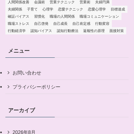
人間関係改善
会議術
営業テクニック
営業術
夫婦円満
夫婦関係
子育て
心理学
恋愛テクニック
恋愛心理学
目標達成
確証バイアス
習慣化
職場の人間関係
職場コミュニケーション
職場ストレス
自己啓発
自己成長
自己肯定感
行動変容
行動経済学
認知バイアス
認知行動療法
返報性の原理
面接対策
メニュー
お問い合わせ
プライバシーポリシー
アーカイブ
2026年8月