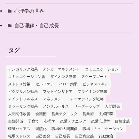
心理学の世界
自己理解・自己成長
タグ
アンカリング効果
アンガーマネジメント
コミュニケーション
コミュニケーション術
ザイオンス効果
スケープゴート
ストレス対策
セルフケア
ハロー効果
ビジネススキル
ピグマリオン効果
フットインザドア
プライミング効果
マインドフルネス
マネジメント
マーケティング戦略
ミラーリング効果
メンタルヘルス
リーダーシップ
人間関係
人間関係改善
会議術
営業テクニック
営業術
夫婦円満
夫婦関係
子育て
心理学
恋愛テクニック
恋愛心理学
目標達成
確証バイアス
習慣化
職場の人間関係
職場コミュニケーション
職場ストレス
自己啓発
自己成長
自己肯定感
行動変容